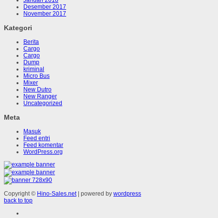
Desember 2017
November 2017
Kategori
Berita
Cargo
Cargo
Dump
kriminal
Micro Bus
Mixer
New Dutro
New Ranger
Uncategorized
Meta
Masuk
Feed entri
Feed komentar
WordPress.org
Copyright ©
Hino-Sales.net
| powered by
wordpress
back to top