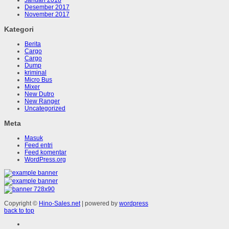
Desember 2017
November 2017
Kategori
Berita
Cargo
Cargo
Dump
kriminal
Micro Bus
Mixer
New Dutro
New Ranger
Uncategorized
Meta
Masuk
Feed entri
Feed komentar
WordPress.org
Copyright ©
Hino-Sales.net
| powered by
wordpress
back to top