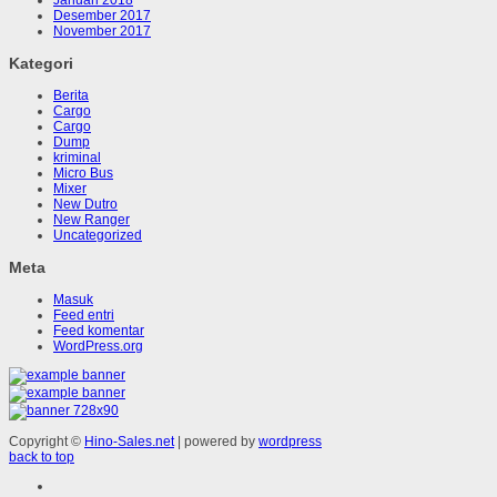
Desember 2017
November 2017
Kategori
Berita
Cargo
Cargo
Dump
kriminal
Micro Bus
Mixer
New Dutro
New Ranger
Uncategorized
Meta
Masuk
Feed entri
Feed komentar
WordPress.org
Copyright ©
Hino-Sales.net
| powered by
wordpress
back to top