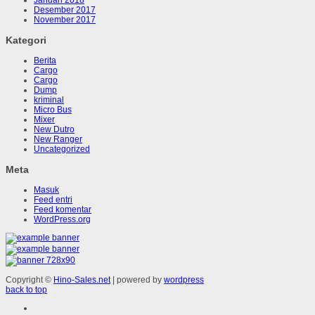
Desember 2017
November 2017
Kategori
Berita
Cargo
Cargo
Dump
kriminal
Micro Bus
Mixer
New Dutro
New Ranger
Uncategorized
Meta
Masuk
Feed entri
Feed komentar
WordPress.org
Copyright ©
Hino-Sales.net
| powered by
wordpress
back to top