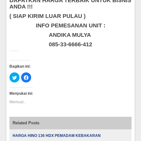
DAPATKAN HARGA TERBAIK UNTUK BISNIS
ANDA !!!
( SIAP KIRIM LUAR PULAU )
INFO PEMESANAN UNIT :
ANDIKA MULYA
085-33-6666-412
Bagikan ini:
Klik
Klik
untuk
untuk
berbagi
membagikan
pada
di
Twitter(Membuka
Facebook(Membuka
Menyukai ini:
di
di
jendela
jendela
Memuat...
yang
yang
baru)
baru)
Related Posts
HARGA HINO 136 HDX PEMADAM KEBAKARAN