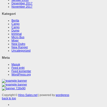
Desember 2017
November 2017
Kategori
Berita
Cargo
Cargo
Dump
kriminal
Micro Bus
Mixer
New Dutro
New Ranger
Uncategorized
Meta
Masuk
Feed entri
Feed komentar
WordPress.org
Copyright ©
Hino-Sales.net
| powered by
wordpress
back to top