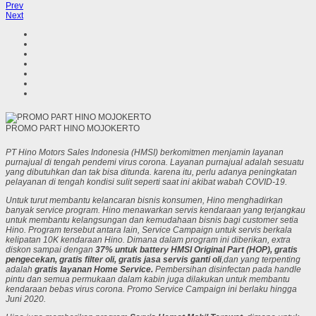
Prev
Next
PROMO PART HINO MOJOKERTO
PT Hino Motors Sales Indonesia (HMSI) berkomitmen menjamin layanan
purnajual di tengah pendemi virus corona. Layanan purnajual adalah sesuatu
yang dibutuhkan dan tak bisa ditunda. karena itu, perlu adanya peningkatan
pelayanan di tengah kondisi sulit seperti saat ini akibat wabah COVID-19.
Untuk turut membantu kelancaran bisnis konsumen, Hino menghadirkan
banyak
service program
. Hino menawarkan servis kendaraan yang terjangkau
untuk membantu kelangsungan dan kemudahaan bisnis bagi customer setia
Hino. Program tersebut antara lain, Service Campaign untuk servis berkala
kelipatan 10K kendaraan Hino. Dimana dalam program ini diberikan, extra
diskon sampai dengan
37% untuk battery HMSI Original Part (HOP),
gratis
pengecekan, gratis filter oli, gratis jasa servis ganti oli
,dan yang terpenting
adalah
gratis layanan
Home Service.
Pembersihan
disinfectan
pada handle
pintu dan semua permukaan dalam kabin juga dilakukan untuk membantu
kendaraan bebas virus corona. Promo Service Campaign ini berlaku hingga
Juni 2020.