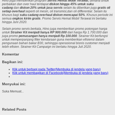
Hino juga memberikan program
Servis Hemat
Mobil Terawat
, dimana untuk
perbaikan dan over haul terdapat
diskon hingga 45% untuk suku
cadang
dan
diskon 20% untuk jasa servis
selain itu diberikan juga
gratis oli
setiap overhaul
seperti oli mesin, oli transmisi,dan oli differential. Selain itu
khusus bagi
suku cadang overhaul diskon mencapai 50%
. Khusus periode ini
semua
ongkos kirim gratis
. Promo Servis Hemat Mobil Terawat ini berlaku
hingga Juni 2020.
Selain promo servis berkala, Hino juga memberikan promo potongan harga
untuk
Strainer Kit menjadi hanya RP 900.000
dari harga Rp 1.700.000 dan
juga promo
pemasangan hanya menjadi Rp 100.000
. Strainer Kit berfungsi
untuk memperpanjang filter kendaraan guna memberikan efisiensi dalam
pengunaan bahan bakar B30, sehingga operasional bisnis customer menjadi
lebih efisien. Strainer Kit Campaign ini berlaku hingga Juli 2020.
Komentar
Bagikan ini:
Klik untuk berbagi pada Twitter(Membuka di jendela yang baru)
Klik untuk membagikan di Facebook(Membuka di jendela yang baru)
Menyukai ini:
Suka
Memuat...
Related Posts