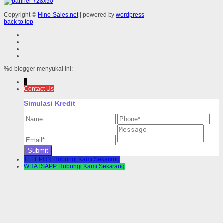
Copyright ©
Hino-Sales.net
| powered by
wordpress
back to top
%d
blogger menyukai ini:
↓
Contact Us
Simulasi Kredit
TELEPON
Hubungi Kami Sekarang
WHATSAPP
Hubungi Kami Sekarang