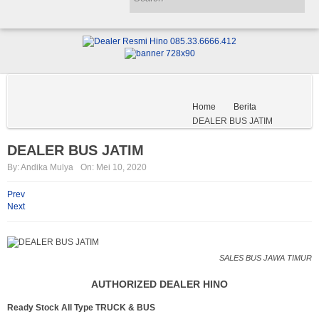
Profil Perusahaan
Produk
Gallery
Service
Home
Berita
Sparepart
Kontak
Hubungi Kami
DEALER BUS JATIM
DEALER BUS JATIM
By:
Andika Mulya
On:
Mei 10, 2020
Prev
Next
SALES BUS JAWA TIMUR
AUTHORIZED DEALER HINO
Ready Stock All Type TRUCK & BUS