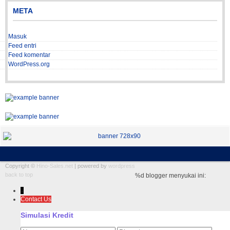
META
Masuk
Feed entri
Feed komentar
WordPress.org
Copyright ©
Hino-Sales.net
| powered by
wordpress
back to top
%d
blogger menyukai ini:
↓
Contact Us
Simulasi Kredit