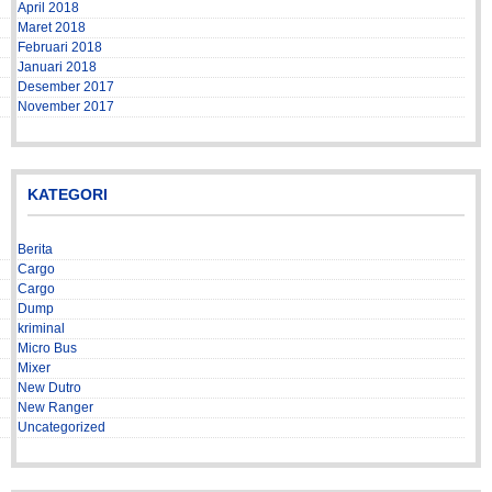
April 2018
Maret 2018
Februari 2018
Januari 2018
Desember 2017
November 2017
KATEGORI
Berita
Cargo
Cargo
Dump
kriminal
Micro Bus
Mixer
New Dutro
New Ranger
Uncategorized