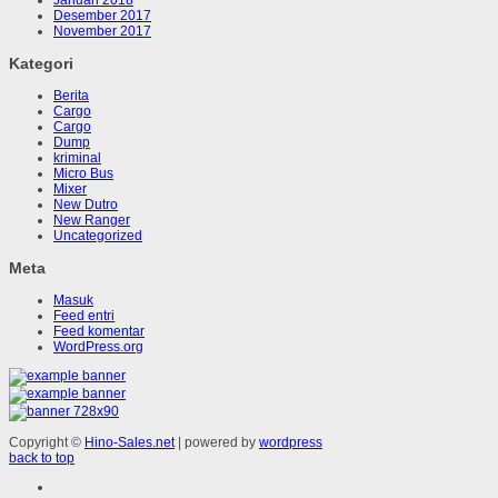
Desember 2017
November 2017
Kategori
Berita
Cargo
Cargo
Dump
kriminal
Micro Bus
Mixer
New Dutro
New Ranger
Uncategorized
Meta
Masuk
Feed entri
Feed komentar
WordPress.org
Copyright ©
Hino-Sales.net
| powered by
wordpress
back to top