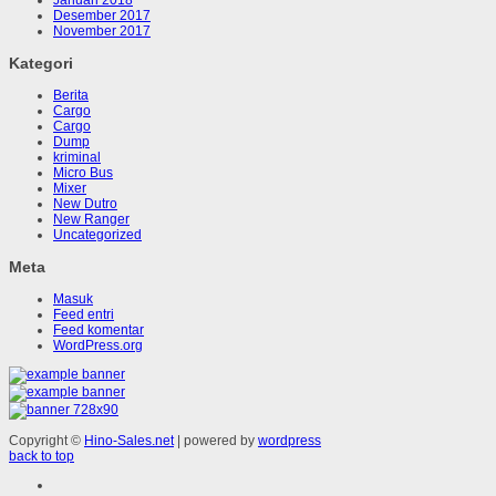
Desember 2017
November 2017
Kategori
Berita
Cargo
Cargo
Dump
kriminal
Micro Bus
Mixer
New Dutro
New Ranger
Uncategorized
Meta
Masuk
Feed entri
Feed komentar
WordPress.org
Copyright ©
Hino-Sales.net
| powered by
wordpress
back to top