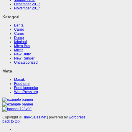
Desember 2017
November 2017
Kategori
Berita
Cargo
Cargo
Dump
kriminal
Micro Bus
Mixer
New Dutro
New Ranger
Uncategorized
Meta
Masuk
Feed entri
Feed komentar
WordPress.org
Copyright ©
Hino-Sales.net
| powered by
wordpress
back to top