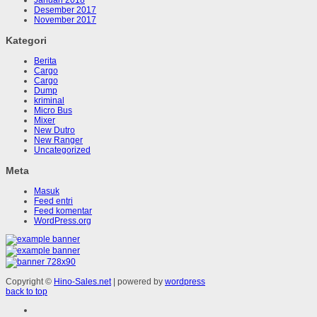
Desember 2017
November 2017
Kategori
Berita
Cargo
Cargo
Dump
kriminal
Micro Bus
Mixer
New Dutro
New Ranger
Uncategorized
Meta
Masuk
Feed entri
Feed komentar
WordPress.org
Copyright ©
Hino-Sales.net
| powered by
wordpress
back to top