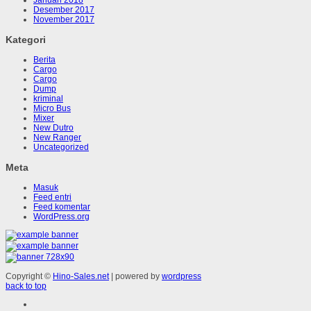
Desember 2017
November 2017
Kategori
Berita
Cargo
Cargo
Dump
kriminal
Micro Bus
Mixer
New Dutro
New Ranger
Uncategorized
Meta
Masuk
Feed entri
Feed komentar
WordPress.org
Copyright ©
Hino-Sales.net
| powered by
wordpress
back to top