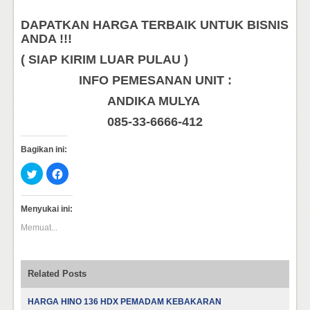
DAPATKAN HARGA TERBAIK UNTUK BISNIS
ANDA !!!
( SIAP KIRIM LUAR PULAU )
INFO PEMESANAN UNIT :
ANDIKA MULYA
085-33-6666-412
Bagikan ini:
Klik
Klik
untuk
untuk
berbagi
membagikan
pada
di
Twitter(Membuka
Facebook(Membuka
Menyukai ini:
di
di
jendela
jendela
Memuat...
yang
yang
baru)
baru)
Related Posts
HARGA HINO 136 HDX PEMADAM KEBAKARAN