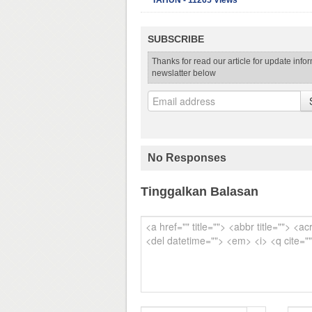
TAHUN - 11265 Views
SUBSCRIBE
Thanks for read our article for update info
newslatter below
No Responses
Tinggalkan Balasan