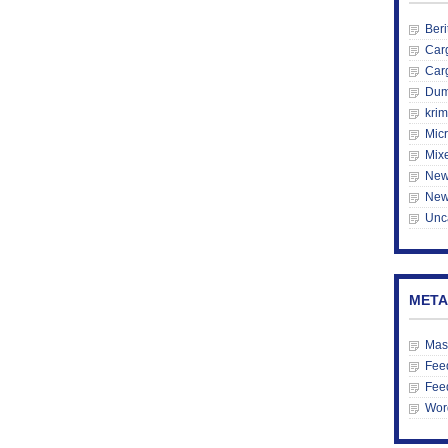
Beri
Car
Car
Du
krim
Mic
Mix
New
New
Unc
META
Mas
Feed
Fee
Wor