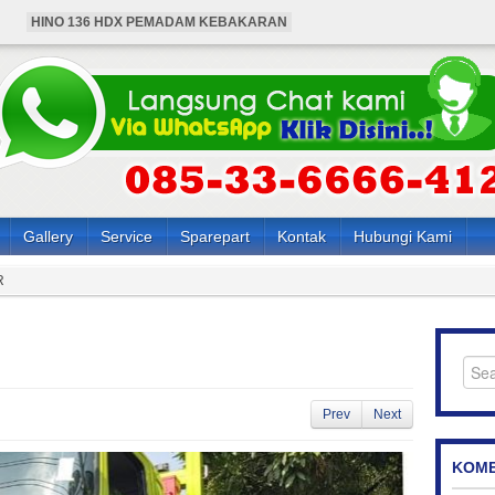
HINO 136 HDX PEMADAM KEBAKARAN
BUS HINO 4X4 ANGKUTAN KARYAWAN
HARGA MOBIL HINO PEMADAM KEBAKARAN
HARGA BUS HINO 4X4 ANGKUTAN KARYAWAN
HARGA HINO 136 HDX PEMADAM KEBAKARAN
Gallery
Service
Sparepart
Kontak
Hubungi Kami
R
Prev
Next
KOME