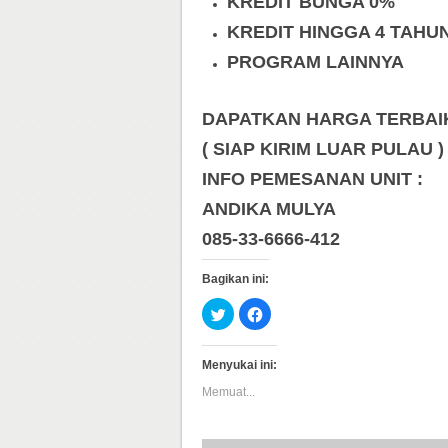
KREDIT BUNGA 0%
KREDIT HINGGA 4 TAHU
PROGRAM LAINNYA
DAPATKAN HARGA TERBAIK 
( SIAP KIRIM LUAR PULAU )
INFO PEMESANAN UNIT :
ANDIKA MULYA
085-33-6666-412
Bagikan ini:
Klik
Klik
untuk
untuk
berbagi
membagikan
pada
di
Twitter(Membuka
Facebook(Membuka
Menyukai ini:
di
di
jendela
jendela
Memuat...
yang
yang
baru)
baru)