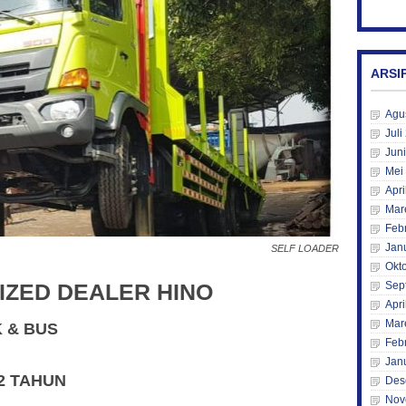
ARSI
Agu
Juli
Jun
Mei
Apri
Mar
Feb
Jan
SELF LOADER
Okt
Sep
IZED DEALER HINO
Apri
Mar
K & BUS
Feb
Jan
2 TAHUN
Des
Nov