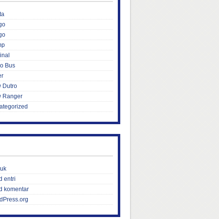
ta
go
go
mp
inal
ro Bus
er
 Dutro
 Ranger
ategorized
uk
 entri
d komentar
dPress.org