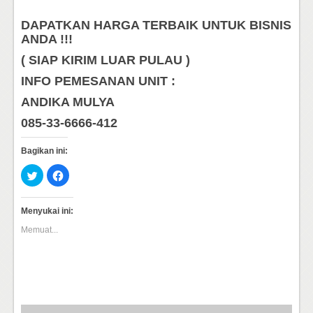
DAPATKAN HARGA TERBAIK UNTUK BISNIS
ANDA !!!
( SIAP KIRIM LUAR PULAU )
INFO PEMESANAN UNIT :
ANDIKA MULYA
085-33-6666-412
Bagikan ini:
Klik
Klik
untuk
untuk
berbagi
membagikan
pada
di
Twitter(Membuka
Facebook(Membuka
Menyukai ini:
di
di
jendela
jendela
Memuat...
yang
yang
baru)
baru)