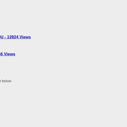
U - 13924 Views
6 Views
er below