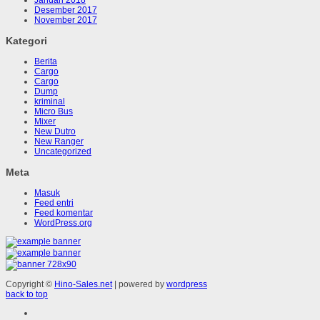
Desember 2017
November 2017
Kategori
Berita
Cargo
Cargo
Dump
kriminal
Micro Bus
Mixer
New Dutro
New Ranger
Uncategorized
Meta
Masuk
Feed entri
Feed komentar
WordPress.org
Copyright ©
Hino-Sales.net
| powered by
wordpress
back to top