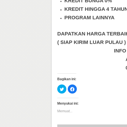
KREDIT BUNGA 0%
KREDIT HINGGA 4 TAHU
PROGRAM LAINNYA
DAPATKAN HARGA TERBAIK 
( SIAP KIRIM LUAR PULAU )
INFO
Bagikan ini:
Klik
Klik
untuk
untuk
berbagi
membagikan
pada
di
Twitter(Membuka
Facebook(Membuka
Menyukai ini:
di
di
jendela
jendela
Memuat...
yang
yang
baru)
baru)