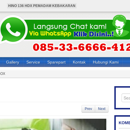
HINO 136 HDX PEMADAM KEBAKARAN
BUS HINO 4X4 ANGKUTAN KARYAWAN
HARGA MOBIL HINO PEMADAM KEBAKARAN
HARGA BUS HINO 4X4 ANGKUTAN KARYAWAN
HARGA HINO 136 HDX PEMADAM KEBAKARAN
Gallery
Service
Sparepart
Kontak
Hubungi Kami
BOX
Prev
Next
KOME