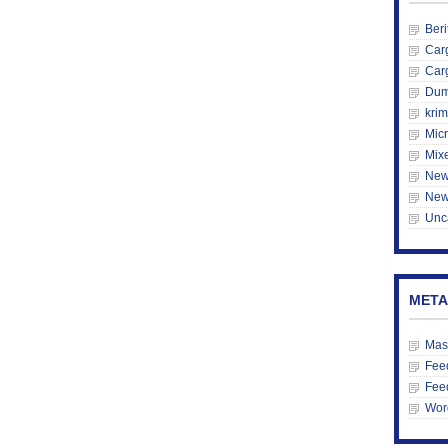
Beri
Car
Car
Du
krim
Mic
Mix
New
New
Unc
META
Mas
Feed
Fee
Wor