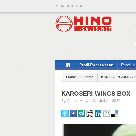
AGUSTUS 9, 2026
Profil Perusahaan
Produk
Home
Berita
KAROSERI WINGS 
KAROSERI WINGS BOX
By:
Andika Mulya
On:
Juli 21, 2020