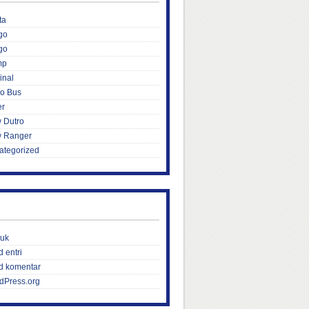
ta
go
go
mp
inal
ro Bus
er
 Dutro
 Ranger
ategorized
uk
 entri
d komentar
dPress.org