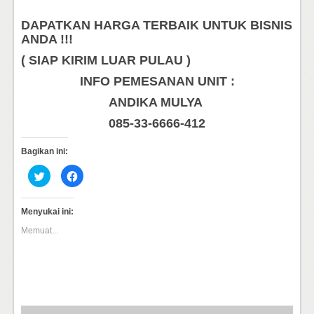
DAPATKAN HARGA TERBAIK UNTUK BISNIS
ANDA !!!
( SIAP KIRIM LUAR PULAU )
INFO PEMESANAN UNIT :
ANDIKA MULYA
085-33-6666-412
Bagikan ini:
Klik
Klik
untuk
untuk
berbagi
membagikan
pada
di
Twitter(Membuka
Facebook(Membuka
Menyukai ini:
di
di
jendela
jendela
Memuat...
yang
yang
baru)
baru)