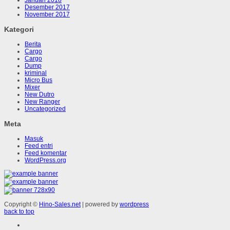
Desember 2017
November 2017
Kategori
Berita
Cargo
Cargo
Dump
kriminal
Micro Bus
Mixer
New Dutro
New Ranger
Uncategorized
Meta
Masuk
Feed entri
Feed komentar
WordPress.org
Copyright ©
Hino-Sales.net
| powered by
wordpress
back to top