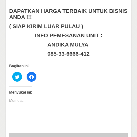
DAPATKAN HARGA TERBAIK UNTUK BISNIS
ANDA !!!
( SIAP KIRIM LUAR PULAU )
INFO PEMESANAN UNIT :
ANDIKA MULYA
085-33-6666-412
Bagikan ini:
Klik
Klik
untuk
untuk
berbagi
membagikan
pada
di
Twitter(Membuka
Facebook(Membuka
Menyukai ini:
di
di
jendela
jendela
Memuat...
yang
yang
baru)
baru)