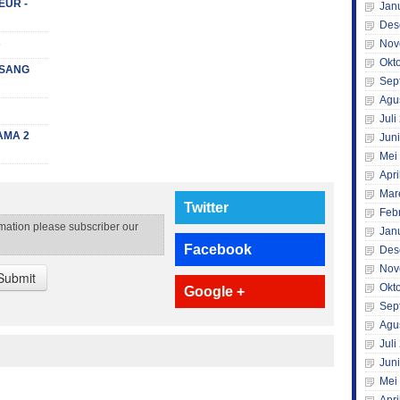
EUR -
Jan
Des
s
Nov
Okt
 (SANG
Sep
Agu
Juli
AMA 2
Jun
Mei
Apri
Mar
Twitter
Feb
rmation please subscriber our
Jan
Facebook
Des
Nov
Submit
Okt
Google +
Sep
Agu
Juli
Jun
Mei