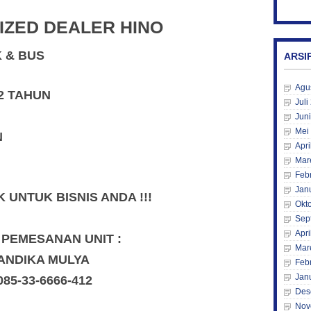
IZED DEALER HINO
K & BUS
ARSI
Agu
2 TAHUN
Juli
Jun
Mei
N
Apri
Mar
Feb
Jan
UNTUK BISNIS ANDA !!!
Okt
Sep
Apri
 PEMESANAN UNIT :
Mar
ANDIKA MULYA
Feb
Jan
085-33-6666-412
Des
Nov