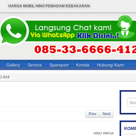
HARGA MOBIL HINO PEMADAM KEBAKARAN
HARGA BUS HINO 4X4 ANGKUTAN KARYAWAN
HARGA HINO 136 HDX PEMADAM KEBAKARAN
HINO 136 HDX PEMADAM KEBAKARAN
BUS HINO 4X4 ANGKUTAN KARYAWAN
Gallery
Service
Sparepart
Kontak
Hubungi Kami
D 4X4
Prev
Next
KOME
HINO PAPUA