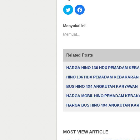
Klik
Klik
untuk
untuk
berbagi
membagikan
pada
di
Twitter(Membuka
Facebook(Membuka
Menyukai ini:
di
di
jendela
jendela
Memuat...
yang
yang
baru)
baru)
Related Posts
HARGA HINO 136 HDX PEMADAM KEB
HINO 136 HDX PEMADAM KEBAKARAN
BUS HINO 4X4 ANGKUTAN KARYAWAN
HARGA MOBIL HINO PEMADAM KEBA
HARGA BUS HINO 4X4 ANGKUTAN KA
MOST VIEW ARTICLE