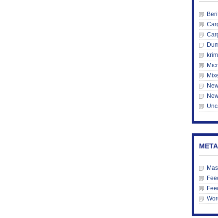
Beri
Car
Car
Du
krim
Mic
Mix
New
New
Unc
META
Mas
Feed
Fee
Wor