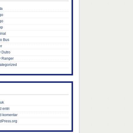
ta
go
go
mp
inal
ro Bus
er
 Dutro
 Ranger
ategorized
uk
 entri
d komentar
dPress.org