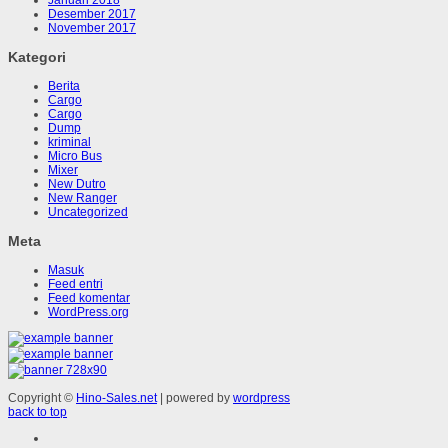
Desember 2017
November 2017
Kategori
Berita
Cargo
Cargo
Dump
kriminal
Micro Bus
Mixer
New Dutro
New Ranger
Uncategorized
Meta
Masuk
Feed entri
Feed komentar
WordPress.org
Copyright ©
Hino-Sales.net
| powered by
wordpress
back to top