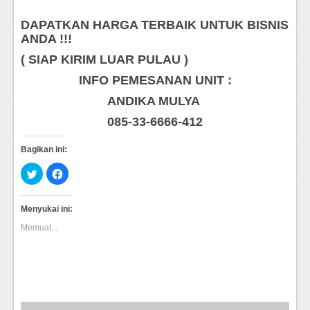
DAPATKAN HARGA TERBAIK UNTUK BISNIS
ANDA !!!
( SIAP KIRIM LUAR PULAU )
INFO PEMESANAN UNIT :
ANDIKA MULYA
085-33-6666-412
Bagikan ini:
Klik
Klik
untuk
untuk
berbagi
membagikan
pada
di
Twitter(Membuka
Facebook(Membuka
Menyukai ini:
di
di
jendela
jendela
Memuat...
yang
yang
baru)
baru)