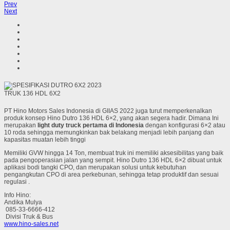
Prev
Next
TRUK 136 HDL 6X2
PT Hino Motors Sales Indonesia di GIIAS 2022 juga turut memperkenalkan
produk konsep Hino Dutro 136 HDL 6×2, yang akan segera hadir. Dimana Ini
merupakan
light duty truck pertama di Indonesia
dengan konfigurasi 6×2 atau
10 roda sehingga memungkinkan bak belakang menjadi lebih panjang dan
kapasitas muatan lebih tinggi
Memiliki GVW hingga 14 Ton, membuat truk ini memiliki aksesibilitas yang baik
pada pengoperasian jalan yang sempit. Hino Dutro 136 HDL 6×2 dibuat untuk
aplikasi bodi tangki CPO, dan merupakan solusi untuk kebutuhan
pengangkutan CPO di area perkebunan, sehingga tetap produktif dan sesuai
regulasi .
Info Hino:
Andika Mulya
085-33-6666-412
Divisi Truk & Bus
www.hino-sales.net