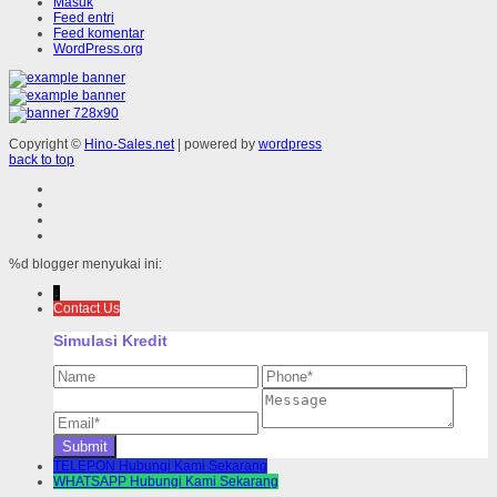
Masuk
Feed entri
Feed komentar
WordPress.org
Copyright ©
Hino-Sales.net
| powered by
wordpress
back to top
%d
blogger menyukai ini:
↓
Contact Us
Simulasi Kredit
TELEPON
Hubungi Kami Sekarang
WHATSAPP
Hubungi Kami Sekarang