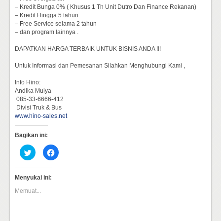
– Kredit Bunga 0% ( Khusus 1 Th Unit Dutro Dan Finance Rekanan)
– Kredit Hingga 5 tahun
– Free Service selama 2 tahun
– dan program lainnya .
DAPATKAN HARGA TERBAIK UNTUK BISNIS ANDA !!!
Untuk Informasi dan Pemesanan Silahkan Menghubungi Kami ,
Info Hino:
Andika Mulya
085-33-6666-412
Divisi Truk & Bus
www.hino-sales.net
Bagikan ini:
Klik
Klik
untuk
untuk
berbagi
membagikan
pada
di
Twitter(Membuka
Facebook(Membuka
Menyukai ini:
di
di
jendela
jendela
Memuat...
yang
yang
baru)
baru)