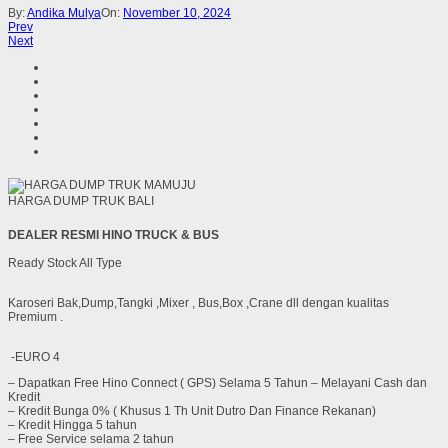
By:
Andika Mulya
On:
November 10, 2024
Prev
Next
HARGA DUMP TRUK BALI
DEALER RESMI HINO TRUCK & BUS
Ready Stock All Type
Karoseri Bak,Dump,Tangki ,Mixer , Bus,Box ,Crane dll dengan kualitas
Premium .
-EURO 4
– Dapatkan Free Hino Connect ( GPS) Selama 5 Tahun – Melayani Cash dan
Kredit
– Kredit Bunga 0% ( Khusus 1 Th Unit Dutro Dan Finance Rekanan)
– Kredit Hingga 5 tahun
– Free Service selama 2 tahun