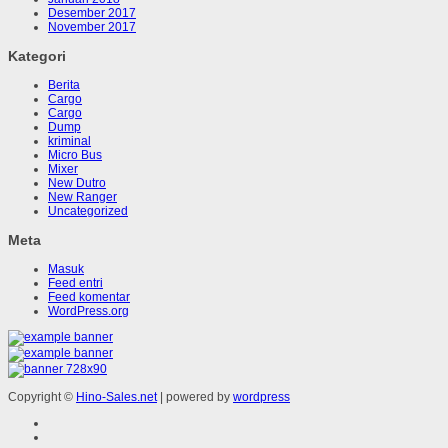
Desember 2017
November 2017
Kategori
Berita
Cargo
Cargo
Dump
kriminal
Micro Bus
Mixer
New Dutro
New Ranger
Uncategorized
Meta
Masuk
Feed entri
Feed komentar
WordPress.org
Copyright ©
Hino-Sales.net
| powered by
wordpress