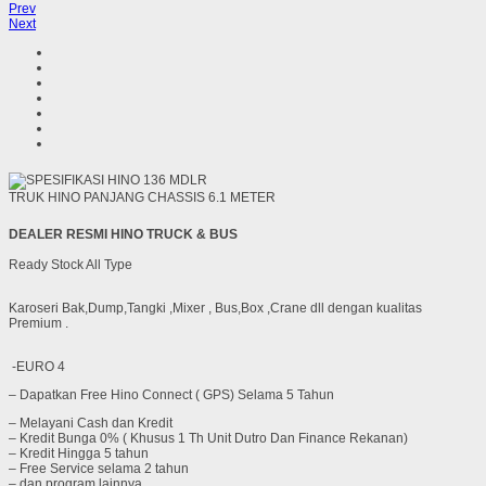
Prev
Next
TRUK HINO PANJANG CHASSIS 6.1 METER
DEALER RESMI HINO TRUCK & BUS
Ready Stock All Type
Karoseri Bak,Dump,Tangki ,Mixer , Bus,Box ,Crane dll dengan kualitas
Premium .
-EURO 4
– Dapatkan Free Hino Connect ( GPS) Selama 5 Tahun
– Melayani Cash dan Kredit
– Kredit Bunga 0% ( Khusus 1 Th Unit Dutro Dan Finance Rekanan)
– Kredit Hingga 5 tahun
– Free Service selama 2 tahun
– dan program lainnya .