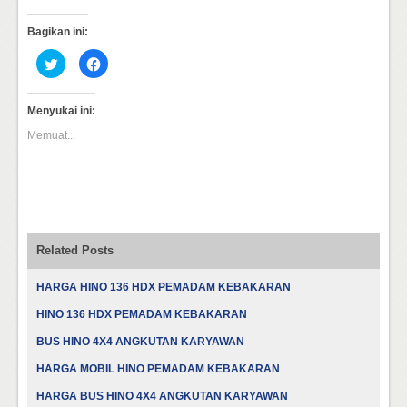
Bagikan ini:
Klik
Klik
untuk
untuk
berbagi
membagikan
pada
di
Twitter(Membuka
Facebook(Membuka
Menyukai ini:
di
di
jendela
jendela
Memuat...
yang
yang
baru)
baru)
Related Posts
HARGA HINO 136 HDX PEMADAM KEBAKARAN
HINO 136 HDX PEMADAM KEBAKARAN
BUS HINO 4X4 ANGKUTAN KARYAWAN
HARGA MOBIL HINO PEMADAM KEBAKARAN
HARGA BUS HINO 4X4 ANGKUTAN KARYAWAN