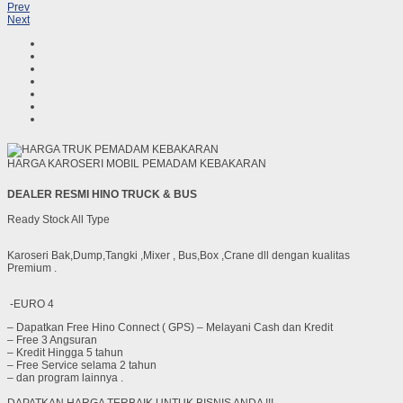
Prev
Next
HARGA KAROSERI MOBIL PEMADAM KEBAKARAN
DEALER RESMI HINO TRUCK & BUS
Ready Stock All Type
Karoseri Bak,Dump,Tangki ,Mixer , Bus,Box ,Crane dll dengan kualitas
Premium .
-EURO 4
– Dapatkan Free Hino Connect ( GPS) – Melayani Cash dan Kredit
– Free 3 Angsuran
– Kredit Hingga 5 tahun
– Free Service selama 2 tahun
– dan program lainnya .
DAPATKAN HARGA TERBAIK UNTUK BISNIS ANDA !!!