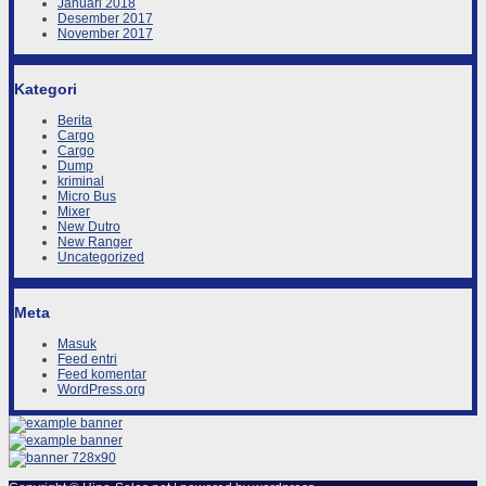
Januari 2018
Desember 2017
November 2017
Kategori
Berita
Cargo
Cargo
Dump
kriminal
Micro Bus
Mixer
New Dutro
New Ranger
Uncategorized
Meta
Masuk
Feed entri
Feed komentar
WordPress.org