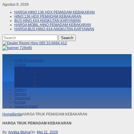
Agustus 8, 2026
HARGA HINO 136 HDX PEMADAM KEBAKARAN
HINO 136 HDX PEMADAM KEBAKARAN
BUS HINO 4X4 ANGKUTAN KARYAWAN
HARGA MOBIL HINO PEMADAM KEBAKARAN
HARGA BUS HINO 4X4 ANGKUTAN KARYAWAN
Profil Perusahaan
Produk
New Dutro
Cargo
Dump
Mixer
Micro Bus
Gallery
Service
Sparepart
Kontak
Hubungi Kami
Home
Berita
HARGA TRUK PEMADAM KEBAKARAN
HARGA TRUK PEMADAM KEBAKARAN
By:
Andika Mulya
On:
Mei 31, 2026