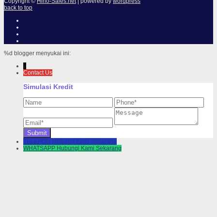
Copyright ©
Hino-Sales.net
| powered by
wordpress
back to top
%d
blogger menyukai ini:
↓
Contact Us
Simulasi Kredit
TELEPON
Hubungi Kami Sekarang
WHATSAPP
Hubungi Kami Sekarang