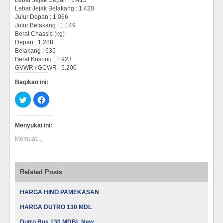
Lebar Jejak Depan : 1.415
Lebar Jejak Belakang : 1.420
Julur Depan : 1.066
Julur Belakang : 1.149
Berat Chassis (kg)
Depan : 1.288
Belakang : 635
Berat Kosong : 1.923
GVWR / GCWR : 5.200
Bagikan ini:
Klik
Klik
untuk
untuk
berbagi
membagikan
pada
di
Twitter(Membuka
Facebook(Membuka
Menyukai ini:
di
di
jendela
jendela
Memuat...
yang
yang
baru)
baru)
Related Posts
HARGA HINO PAMEKASAN
HARGA DUTRO 130 MDL
Dutro Bus 130 MDBL New