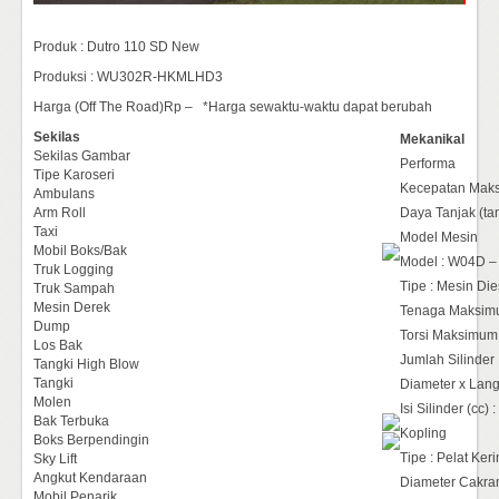
Produk : Dutro 110 SD New
Produksi : WU302R-HKMLHD3
Harga (Off The Road)Rp – *Harga sewaktu-waktu dapat berubah
Sekilas
Mekanikal
Sekilas Gambar
Performa
Tipe Karoseri
Kecepatan Maks
Ambulans
Arm Roll
Daya Tanjak (tan
Taxi
Model Mesin
Mobil Boks/Bak
Model : W04D –
Truk Logging
Tipe : Mesin Die
Truk Sampah
Mesin Derek
Tenaga Maksimum
Dump
Torsi Maksimum 
Los Bak
Jumlah Silinder 
Tangki High Blow
Tangki
Diameter x Lang
Molen
Isi Silinder (cc) 
Bak Terbuka
Kopling
Boks Berpendingin
Tipe : Pelat Ker
Sky Lift
Angkut Kendaraan
Diameter Cakra
Mobil Penarik