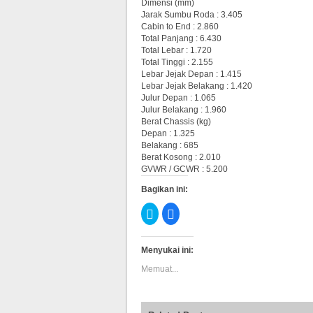
Dimensi (mm)
Jarak Sumbu Roda : 3.405
Cabin to End : 2.860
Total Panjang : 6.430
Total Lebar : 1.720
Total Tinggi : 2.155
Lebar Jejak Depan : 1.415
Lebar Jejak Belakang : 1.420
Julur Depan : 1.065
Julur Belakang : 1.960
Berat Chassis (kg)
Depan : 1.325
Belakang : 685
Berat Kosong : 2.010
GVWR / GCWR : 5.200
Bagikan ini:
Klik
Klik
untuk
untuk
berbagi
membagikan
pada
di
Twitter(Membuka
Facebook(Membuka
Menyukai ini:
di
di
jendela
jendela
Memuat...
yang
yang
baru)
baru)