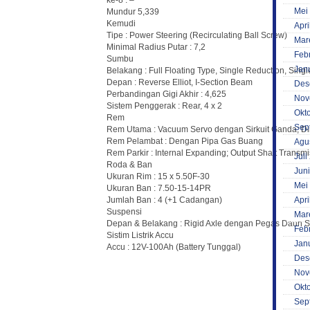
ke-8 : –
Mei
Mundur 5,339
Kemudi
Apri
Tipe : Power Steering (Recirculating Ball Screw)
Mar
Minimal Radius Putar : 7,2
Feb
Sumbu
Jan
Belakang : Full Floating Type, Single Reduction, Sin
Depan : Reverse Elliot, I-Section Beam
Des
Perbandingan Gigi Akhir : 4,625
Nov
Sistem Penggerak : Rear, 4 x 2
Okt
Rem
Sep
Rem Utama : Vacuum Servo dengan Sirkuit Ganda; Di
Rem Pelambat : Dengan Pipa Gas Buang
Agu
Rem Parkir : Internal Expanding; Output Shaft Transmi
Juli
Roda & Ban
Jun
Ukuran Rim : 15 x 5.50F-30
Mei
Ukuran Ban : 7.50-15-14PR
Apri
Jumlah Ban : 4 (+1 Cadangan)
Suspensi
Mar
Depan & Belakang : Rigid Axle dengan Pegas Daun Se
Feb
Sistim Listrik Accu
Jan
Accu : 12V-100Ah (Battery Tunggal)
Des
Nov
Okt
Sep