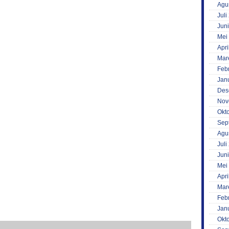
Agu
Juli
Jun
Mei
Apri
Mar
Feb
Jan
Des
Nov
Okt
Sep
Agu
Juli
Jun
Mei
Apri
Mar
Feb
Jan
Okt