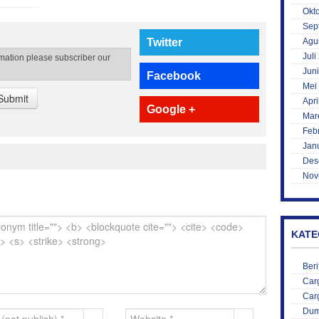
Okt
Sep
Agu
Twitter
Juli
rmation please subscriber our
Jun
Facebook
Mei
Submit
Apri
Google +
Mar
Feb
Jan
Des
Nov
KATE
Beri
Car
Car
Du