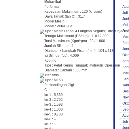
Mekanikal
Agu
Performa
Kecepatan Maksimum : 126 (km/jam)
Juli
Daya Tanjak (tan Ø) : 31,7
Jun
Model Mesin
Mei
Model : W04D-TP
Apri
Tipe : Mesin Diesel 4 Langkah Segaris; Direct Injectio
Tenaga Maksimum (PS/rpm) : 110 / 2.800
Mar
Torsi Maksimum (Kgm/rpm) : 29 / 1.800
Feb
Jumlah Silinder : 4
Jan
Diameter x Langkah Piston (mm) : 104 x 118
Okt
Isi Silinder (cc) : 4.009
Kopling
Sep
Tipe : Pelat Kering Tunggal; Hydraulic Operation
Apri
Diameter Cakram : 300 mm
Mar
Transmisi
Feb
Tipe : M153
Perbandingan Gigi :
Jan
C :
Des
ke-1 : 5,339
Nov
ke-2 : 2,792
Okt
ke-3 : 1,593
Sep
ke-4 : 1,000
ke-5 : 0,788
Agu
ke-6 : –
Juli
ke-7 : –
Jun