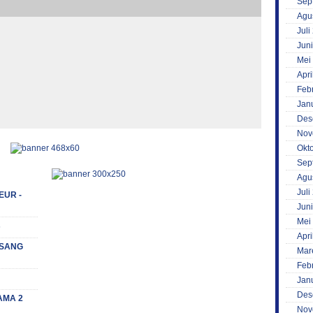
Sep
Agu
Juli
Jun
Mei
Apri
Feb
Jan
Des
Nov
Okt
Sep
Agu
Juli
EUR -
Jun
Mei
s
Apri
 (SANG
Mar
Feb
Jan
Des
AMA 2
Nov