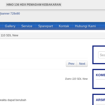
HINO 136 HDX PEMADAM KEBAKARAN
BUS HINO 4X4 ANGKUTAN KARYAWAN
HARGA MOBIL HINO PEMADAM KEBAKARAN
HARGA BUS HINO 4X4 ANGKUTAN KARYAWAN
Gallery
Service
Sparepart
Kontak
Hubungi Kami
HARGA HINO 136 HDX PEMADAM KEBAKARAN
o 110 SDL New
Prev
Next
KOME
Dutro 110 SDL New
ARSI
waktu dapat berubah