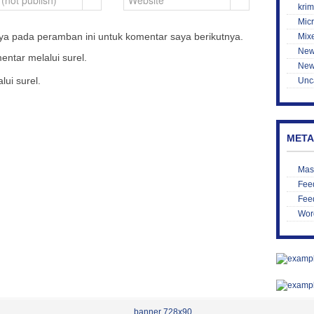
krim
Mic
ya pada peramban ini untuk komentar saya berikutnya.
Mix
New
entar melalui surel.
New
lui surel.
Unc
META
Mas
Feed
Fee
Wor