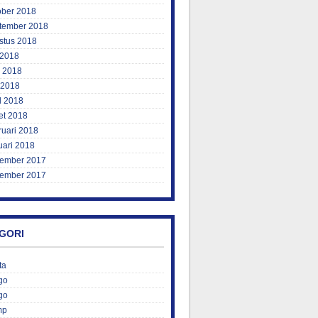
ober 2018
tember 2018
stus 2018
 2018
i 2018
 2018
l 2018
et 2018
ruari 2018
uari 2018
ember 2017
ember 2017
GORI
ta
go
go
mp