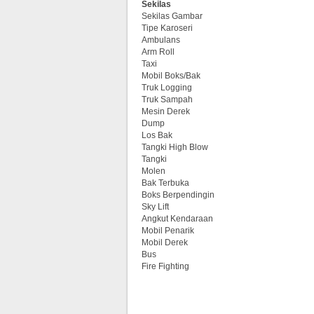
Sekilas
Sekilas Gambar
Tipe Karoseri
Ambulans
Arm Roll
Taxi
Mobil Boks/Bak
Truk Logging
Truk Sampah
Mesin Derek
Dump
Los Bak
Tangki High Blow
Tangki
Molen
Bak Terbuka
Boks Berpendingin
Sky Lift
Angkut Kendaraan
Mobil Penarik
Mobil Derek
Bus
Fire Fighting