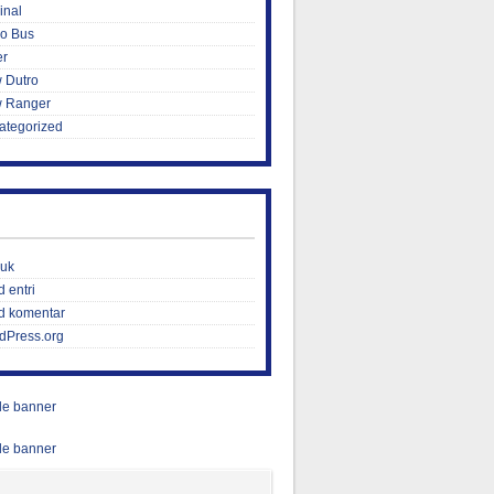
inal
ro Bus
er
 Dutro
 Ranger
ategorized
uk
 entri
d komentar
dPress.org