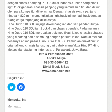
dengan chassis panjang PERTAMA di Indonesia. Inilah sang pionir
light truck generasi chassis panjang yang kemudian ditiru dan diikuti
oleh para kompetitor di kelasnya. Dengan chassis ekstra panjang
hingga 4.820 mm memungkinkan light truck ini menjadi truck dengan
ruang cargo terpanjang di kelasnya .
Hino Dutro 110 SDL ini juga dikembangkan dari seri pendahulunya
Hino Dutro 110 SD, light truck 4 ban chassis pendek. Pada mulanya
Hino Dutro 110 SDL merupakan truk modifikasi lakop chassis / chassis
yang dipotong dan disambung dengan perkuat lakop. Namun melihat
besarnya animo pasar, Hino Dutro 110 SDL kemudian dirakit built in
original long chassis langsung dari pabrik manufaktur Hino PT Hino
Motors Manufacturing Indonesia, di Purwakarta Jawa Barat.
Info & Pemesanan Unit :
Andika Mulya
085-33-6666-412
Divisi Truck & Bus
www.hino-sales.net
Bagikan ini:
Klik
Klik
untuk
untuk
berbagi
membagikan
pada
di
Twitter(Membuka
Facebook(Membuka
Menyukai ini:
di
di
jendela
jendela
Memuat...
yang
yang
baru)
baru)