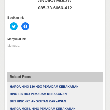
ANDIKA MULYA
085-33-6666-412
Bagikan ini:
Klik
Klik
untuk
untuk
berbagi
membagikan
pada
di
Twitter(Membuka
Facebook(Membuka
Menyukai ini:
di
di
jendela
jendela
Memuat...
yang
yang
baru)
baru)
Related Posts
HARGA HINO 136 HDX PEMADAM KEBAKARAN
HINO 136 HDX PEMADAM KEBAKARAN
BUS HINO 4X4 ANGKUTAN KARYAWAN
HARGA MOBIL HINO PEMADAM KEBAKARAN