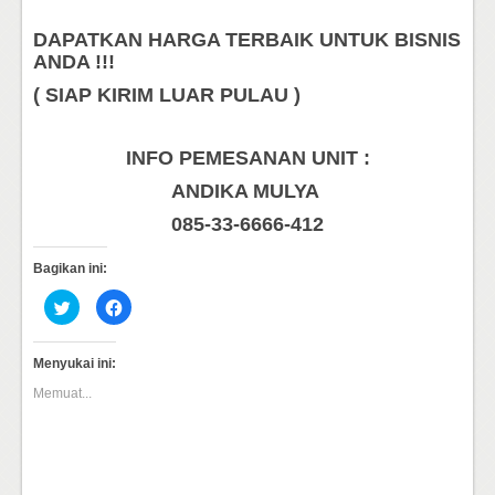
DAPATKAN HARGA TERBAIK UNTUK BISNIS
ANDA !!!
( SIAP KIRIM LUAR PULAU )
INFO PEMESANAN UNIT :
ANDIKA MULYA
085-33-6666-412
Bagikan ini:
Klik
Klik
untuk
untuk
berbagi
membagikan
pada
di
Twitter(Membuka
Facebook(Membuka
Menyukai ini:
di
di
jendela
jendela
Memuat...
yang
yang
baru)
baru)