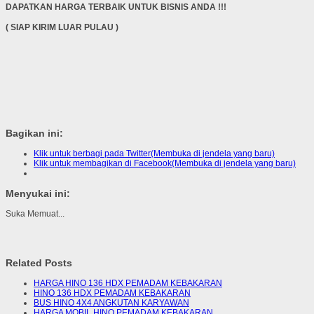
DAPATKAN HARGA TERBAIK UNTUK BISNIS ANDA !!!
( SIAP KIRIM LUAR PULAU )
Bagikan ini:
Klik untuk berbagi pada Twitter(Membuka di jendela yang baru)
Klik untuk membagikan di Facebook(Membuka di jendela yang baru)
Menyukai ini:
Suka
Memuat...
Related Posts
HARGA HINO 136 HDX PEMADAM KEBAKARAN
HINO 136 HDX PEMADAM KEBAKARAN
BUS HINO 4X4 ANGKUTAN KARYAWAN
HARGA MOBIL HINO PEMADAM KEBAKARAN