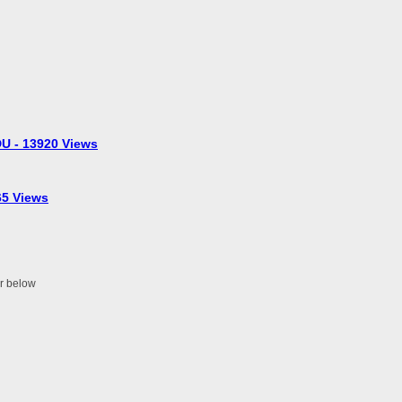
U - 13920 Views
5 Views
er below