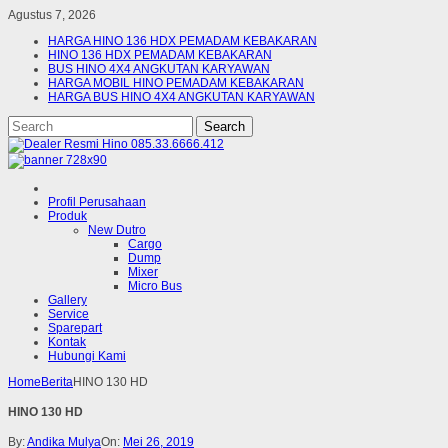
Agustus 7, 2026
HARGA HINO 136 HDX PEMADAM KEBAKARAN
HINO 136 HDX PEMADAM KEBAKARAN
BUS HINO 4X4 ANGKUTAN KARYAWAN
HARGA MOBIL HINO PEMADAM KEBAKARAN
HARGA BUS HINO 4X4 ANGKUTAN KARYAWAN
Profil Perusahaan
Produk
New Dutro
Cargo
Dump
Mixer
Micro Bus
Gallery
Service
Sparepart
Kontak
Hubungi Kami
Home
Berita
HINO 130 HD
HINO 130 HD
By:
Andika Mulya
On:
Mei 26, 2019