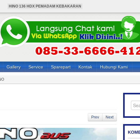
HINO 136 HDX PEMADAM KEBAKARAN
BUS HINO 4X4 ANGKUTAN KARYAWAN
HARGA MOBIL HINO PEMADAM KEBAKARAN
HARGA BUS HINO 4X4 ANGKUTAN KARYAWAN
HARGA HINO 136 HDX PEMADAM KEBAKARAN
Gallery
Service
Sparepart
Kontak
Hubungi Kami
NO
Prev
Next
KOME