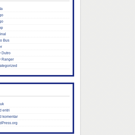
ta
go
go
mp
inal
ro Bus
er
 Dutro
 Ranger
ategorized
uk
 entri
d komentar
dPress.org