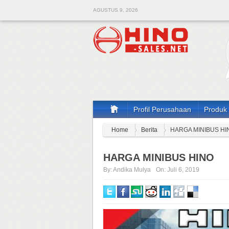
AGUSTUS 9, 2026
Profil Perusahaan
Produk
Home
Berita
HARGA MINIBUS HI
HARGA MINIBUS HINO
By:
Andika Mulya
On:
Juli 6, 2019