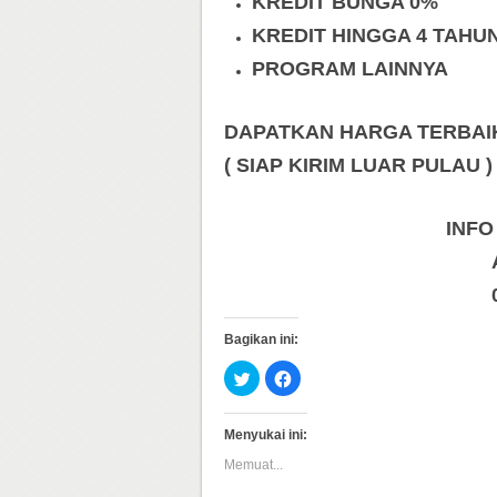
KREDIT BUNGA 0%
KREDIT HINGGA 4 TAHU
PROGRAM LAINNYA
DAPATKAN HARGA TERBAIK 
( SIAP KIRIM LUAR PULAU )
INFO
Bagikan ini:
Klik
Klik
untuk
untuk
berbagi
membagikan
pada
di
Twitter(Membuka
Facebook(Membuka
Menyukai ini:
di
di
jendela
jendela
Memuat...
yang
yang
baru)
baru)