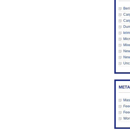
Beri
Car
Car
Du
krim
Mic
Mix
New
New
Unc
META
Mas
Feed
Fee
Wor