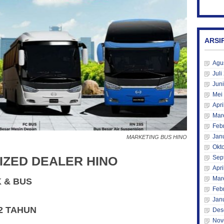
ARSI
Agu
Juli
Jun
Mei
Apri
Mar
Feb
Jan
MARKETING BUS HINO
Okt
Sep
IZED DEALER HINO
Apri
Mar
K & BUS
Feb
Jan
2 TAHUN
Des
Nov