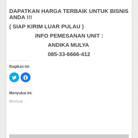
DAPATKAN HARGA TERBAIK UNTUK BISNIS
ANDA !!!
( SIAP KIRIM LUAR PULAU )
INFO PEMESANAN UNIT :
ANDIKA MULYA
085-33-6666-412
Bagikan ini:
Klik
Klik
untuk
untuk
berbagi
membagikan
pada
di
Twitter(Membuka
Facebook(Membuka
Menyukai ini:
di
di
jendela
jendela
Memuat...
yang
yang
baru)
baru)