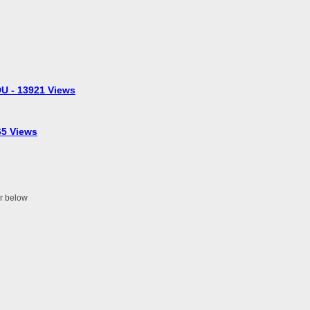
U - 13921 Views
5 Views
er below