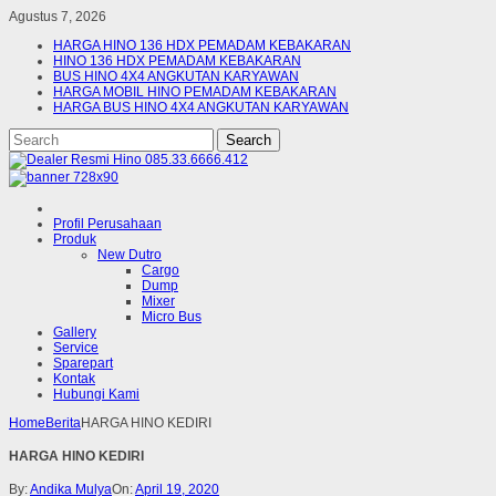
Agustus 7, 2026
HARGA HINO 136 HDX PEMADAM KEBAKARAN
HINO 136 HDX PEMADAM KEBAKARAN
BUS HINO 4X4 ANGKUTAN KARYAWAN
HARGA MOBIL HINO PEMADAM KEBAKARAN
HARGA BUS HINO 4X4 ANGKUTAN KARYAWAN
Profil Perusahaan
Produk
New Dutro
Cargo
Dump
Mixer
Micro Bus
Gallery
Service
Sparepart
Kontak
Hubungi Kami
Home
Berita
HARGA HINO KEDIRI
HARGA HINO KEDIRI
By:
Andika Mulya
On:
April 19, 2020