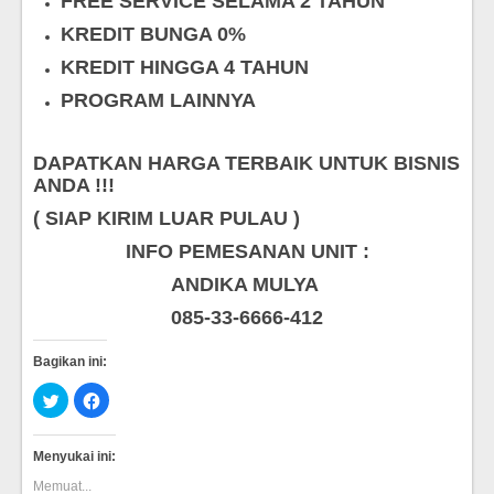
FREE SERVICE SELAMA 2 TAHUN
KREDIT BUNGA 0%
KREDIT HINGGA 4 TAHUN
PROGRAM LAINNYA
DAPATKAN HARGA TERBAIK UNTUK BISNIS
ANDA !!!
( SIAP KIRIM LUAR PULAU )
INFO PEMESANAN UNIT :
ANDIKA MULYA
085-33-6666-412
Bagikan ini:
Klik
Klik
untuk
untuk
berbagi
membagikan
pada
di
Twitter(Membuka
Facebook(Membuka
Menyukai ini:
di
di
jendela
jendela
Memuat...
yang
yang