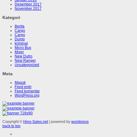
Desember 2017
November 2017
Kategori
Berita
Cargo
Cargo
Dump
kriminal
Micro Bus
Mixer
New Dutro
New Ranger
Uncategorized
Meta
Masuk
Feed entri
Feed komentar
WordPress.org
Copyright ©
Hino-Sales.net
| powered by
wordpress
back to top