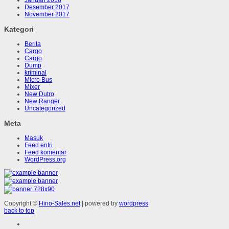
Desember 2017
November 2017
Kategori
Berita
Cargo
Cargo
Dump
kriminal
Micro Bus
Mixer
New Dutro
New Ranger
Uncategorized
Meta
Masuk
Feed entri
Feed komentar
WordPress.org
Copyright ©
Hino-Sales.net
| powered by
wordpress
back to top