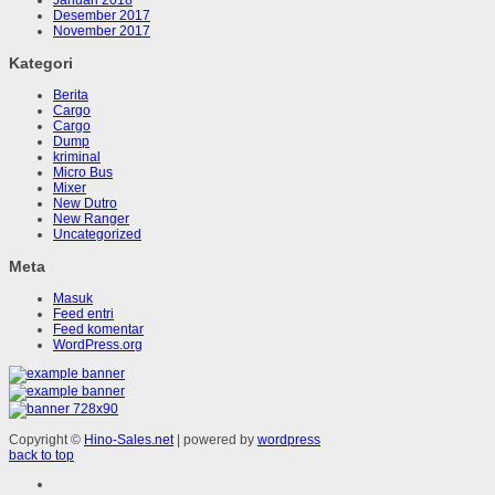
Desember 2017
November 2017
Kategori
Berita
Cargo
Cargo
Dump
kriminal
Micro Bus
Mixer
New Dutro
New Ranger
Uncategorized
Meta
Masuk
Feed entri
Feed komentar
WordPress.org
Copyright ©
Hino-Sales.net
| powered by
wordpress
back to top