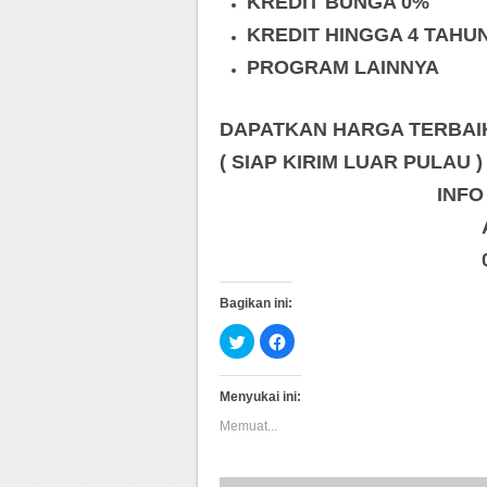
KREDIT BUNGA 0%
KREDIT HINGGA 4 TAHU
PROGRAM LAINNYA
DAPATKAN HARGA TERBAIK 
( SIAP KIRIM LUAR PULAU )
INFO
Bagikan ini:
Klik
Klik
untuk
untuk
berbagi
membagikan
pada
di
Twitter(Membuka
Facebook(Membuka
Menyukai ini:
di
di
jendela
jendela
Memuat...
yang
yang
baru)
baru)