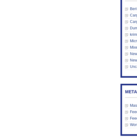
Beri
Car
Car
Du
krim
Mic
Mix
New
New
Unc
META
Mas
Feed
Fee
Wor