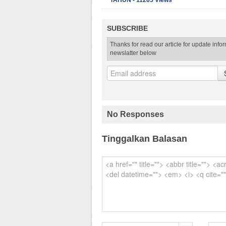
TAHUN - 11265 Views
SUBSCRIBE
Thanks for read our article for update info
newslatter below
No Responses
Tinggalkan Balasan