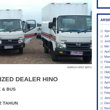
ARSI
Agu
Juli
Jun
Mei
Apri
Mar
Feb
Jan
HARGA HINO BATU
Okt
Sep
IZED DEALER HINO
Apri
Mar
K & BUS
Feb
Jan
2 TAHUN
Des
Nov