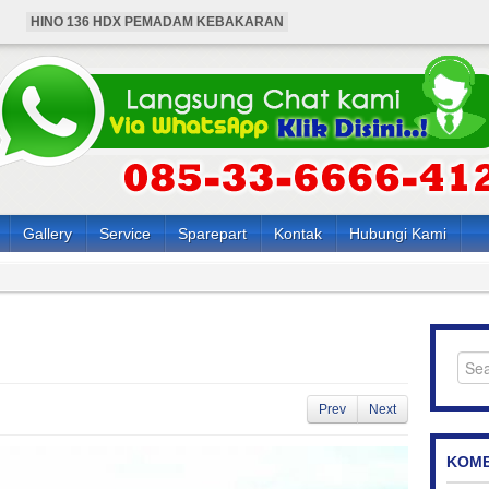
HINO 136 HDX PEMADAM KEBAKARAN
BUS HINO 4X4 ANGKUTAN KARYAWAN
HARGA MOBIL HINO PEMADAM KEBAKARAN
HARGA BUS HINO 4X4 ANGKUTAN KARYAWAN
HARGA HINO 136 HDX PEMADAM KEBAKARAN
Gallery
Service
Sparepart
Kontak
Hubungi Kami
Prev
Next
KOME