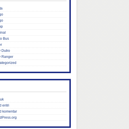
ta
go
go
mp
inal
ro Bus
er
 Dutro
 Ranger
ategorized
uk
 entri
d komentar
dPress.org