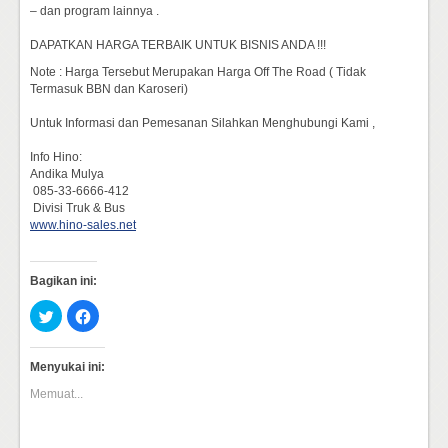
– dan program lainnya .
DAPATKAN HARGA TERBAIK UNTUK BISNIS ANDA !!!
Note : Harga Tersebut Merupakan Harga Off The Road ( Tidak
Termasuk BBN dan Karoseri)
Untuk Informasi dan Pemesanan Silahkan Menghubungi Kami ,
Info Hino:
Andika Mulya
085-33-6666-412
Divisi Truk & Bus
www.hino-sales.net
Bagikan ini:
Klik
Klik
untuk
untuk
berbagi
membagikan
pada
di
Twitter(Membuka
Facebook(Membuka
Menyukai ini:
di
di
jendela
jendela
Memuat...
yang
yang
baru)
baru)