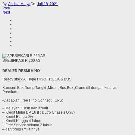
By:
Andika Mulya
On:
Juli 18, 2021
Prev
Next
SPESIFIKASI R 260 AS
DEALER RESMI HINO
Ready stock All Type HINO TRUCK & BUS
Karoseri Bak,Dump,Tangki ,Mixer , Bus,Box ,Crane dll dengan kualitas
Premium .
-Dapatkan Free Hino Connect ( GPS)
– Melayani Cash dan Kredit
– Kredit Mulai DP 16 jt ( Dutro Chassis Only)
– Kredit Bunga 0%
– Kredit Hingga 4 tahun
– Free Service selama 2 tahun
– dan program lainnya .