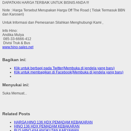
DAPATKAN HARGA TERBAIK UNTUK BISNIS ANDA !!!
Note : Harga Tersebut Merupakan Harga Off The Road ( Tidak Termasuk BBN
dan Karoseri)
Untuk Informasi dan Pemesanan Silahkan Menghubungi Kami ,
Info Hino:
Andika Mulya
085-33-6666-412
Divisi Truk & Bus
www.hino-sales.net
Bagikan ini:
Klik untuk berbagi pada Twitter(Membuka di jendela yang baru)
Klik untuk membagikan di Facebook(Membuka di jendela yang baru)
Menyukai ini:
Suka
Memuat...
Related Posts
HARGA HINO 136 HDX PEMADAM KEBAKARAN
HINO 136 HDX PEMADAM KEBAKARAN
BUS HINO 4X4 ANGKUTAN KARYAWAN