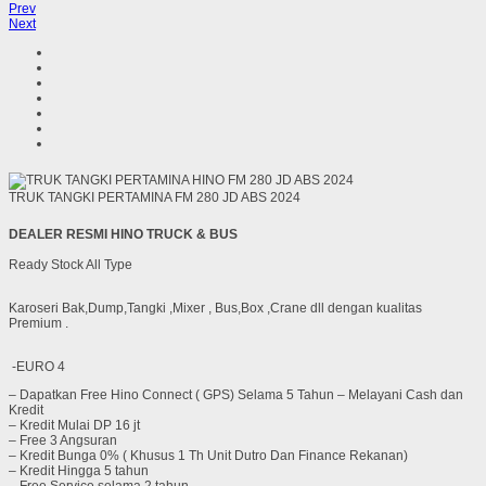
Prev
Next
TRUK TANGKI PERTAMINA FM 280 JD ABS 2024
DEALER RESMI HINO TRUCK & BUS
Ready Stock All Type
Karoseri Bak,Dump,Tangki ,Mixer , Bus,Box ,Crane dll dengan kualitas
Premium .
-EURO 4
– Dapatkan Free Hino Connect ( GPS) Selama 5 Tahun – Melayani Cash dan
Kredit
– Kredit Mulai DP 16 jt
– Free 3 Angsuran
– Kredit Bunga 0% ( Khusus 1 Th Unit Dutro Dan Finance Rekanan)
– Kredit Hingga 5 tahun
– Free Service selama 2 tahun