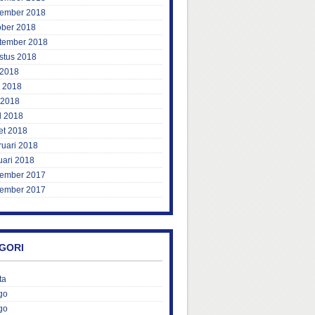
ember 2018
ober 2018
tember 2018
stus 2018
 2018
i 2018
 2018
l 2018
et 2018
ruari 2018
uari 2018
ember 2017
ember 2017
GORI
ta
go
go