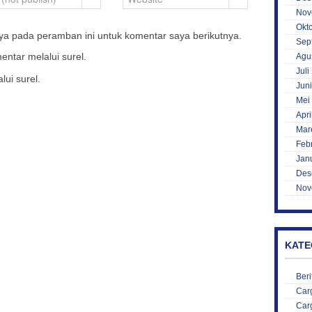
Nov
Okt
ya pada peramban ini untuk komentar saya berikutnya.
Sep
entar melalui surel.
Agu
Juli
lui surel.
Jun
Mei
Apri
Mar
Feb
Jan
Des
Nov
KATE
Beri
Car
Car