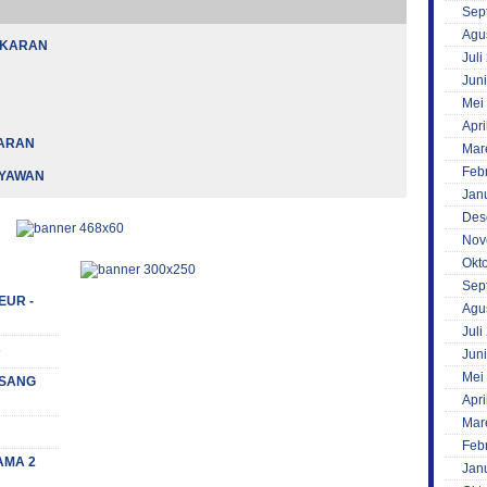
Sep
Agu
AKARAN
Juli
Jun
Mei
Apri
KARAN
Mar
Feb
RYAWAN
Jan
Des
Nov
Okt
Sep
EUR -
Agu
Juli
s
Jun
Mei
 (SANG
Apri
Mar
Feb
AMA 2
Jan