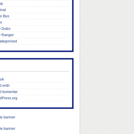
mp
inal
ro Bus
er
 Dutro
 Ranger
ategorized
uk
 entri
d komentar
dPress.org