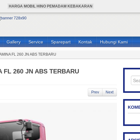
HARGA MOBIL HINO PEMADAM KEBAKARAN
HARGA BUS HINO 4X4 ANGKUTAN KARYAWAN
HARGA HINO 136 HDX PEMADAM KEBAKARAN
HINO 136 HDX PEMADAM KEBAKARAN
BUS HINO 4X4 ANGKUTAN KARYAWAN
Gallery
Service
Sparepart
Kontak
Hubungi Kami
MINA FL 260 JN ABS TERBARU
 FL 260 JN ABS TERBARU
Prev
Next
KOME