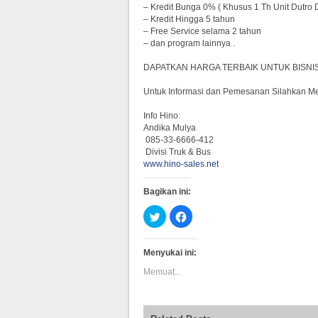
– Kredit Bunga 0% ( Khusus 1 Th Unit Dutro
– Kredit Hingga 5 tahun
– Free Service selama 2 tahun
– dan program lainnya .
DAPATKAN HARGA TERBAIK UNTUK BISNIS 
Untuk Informasi dan Pemesanan Silahkan M
Info Hino:
Andika Mulya
085-33-6666-412
Divisi Truk & Bus
www.hino-sales.net
Bagikan ini:
Klik
Klik
untuk
untuk
berbagi
membagikan
pada
di
Twitter(Membuka
Facebook(Membuka
Menyukai ini:
di
di
jendela
jendela
Memuat...
yang
yang
baru)
baru)