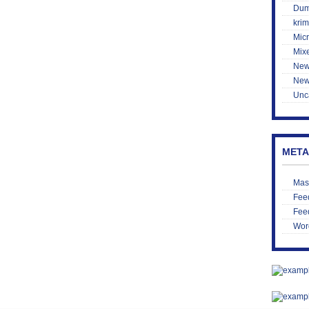
Du
krim
Mic
Mix
New
New
Unc
META
Mas
Feed
Fee
Wor