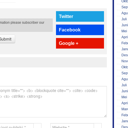
Okt
Sep
Agu
Twitter
Juli
rmation please subscriber our
Jun
Facebook
Mei
Apri
Submit
Google +
Feb
Jan
Des
Nov
Okt
Sep
Agu
Juli
Jun
Mei
Apri
Mar
Feb
Jan
Des