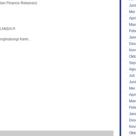
 Dan Finance Rekanan)
Jun
Mei
Apri
Mar
ANDA !!!
Feb
Jan
enghubungi Kami ,
Des
Nov
Okt
Sep
Agu
Juli
Jun
Mei
Apri
Mar
Feb
Jan
Des
Nov
Okt